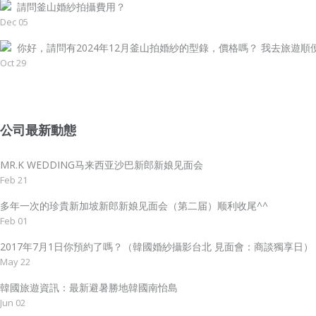
請問釜山婚紗拍攝費用？
Dec 05
你好，請問有2024年12月釜山拍婚紗的型錄，價格嗎？ 我去旅遊順便.
Oct 29
公司最新動態
MR.K WEDDING马来西亚沙巴新郎新娘见面会
Feb 21
多年一次的珍貴新加坡新郎新娘见面会（第二届）顺利收尾^^
Feb 01
2017年7月1日你預約了嗎？（韓國婚紗攝影台北 見面會：商談獨享日）
May 22
韓國旅遊資訊：最新避暑勝地韓國南怡島
Jun 02