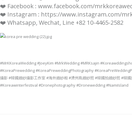
❤️ Facebook : www.facebook.com/mrkkoreawe
❤️ Instagram : https://www.instagram.com/m
❤️ Whatsapp, Wechat, Line +82 10-4465-2582
#MrKKoreaWedding #JoeyKim #MrkWedding #MRKsajin #Koreawddingsh
#KoreaPrewedding #KoreaPreweddingPhotography #KoreaPreWeddin
攝影 #韓國婚紗攝影工作室 #海外婚紗相 #濟州島婚紗照 #韓國拍婚紗照 #韓國婚紗照片價錢 #濟州
#Koreawinterfestival #Dronephotography #Dronewedding #NamiIsland