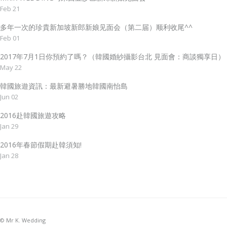
Feb 21
多年一次的珍貴新加坡新郎新娘见面会（第二届）顺利收尾^^
Feb 01
2017年7月1日你預約了嗎？（韓國婚紗攝影台北 見面會：商談獨享日）
May 22
韓國旅遊資訊：最新避暑勝地韓國南怡島
Jun 02
2016赴韓國旅遊攻略
Jan 29
2016年春節假期赴韓須知!
Jan 28
© Mr K. Wedding