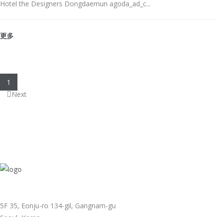
Hotel the Designers Dongdaemun agoda_ad_c...
更多
1
Next
5F 35, Eonju-ro 134-gil, Gangnam-gu