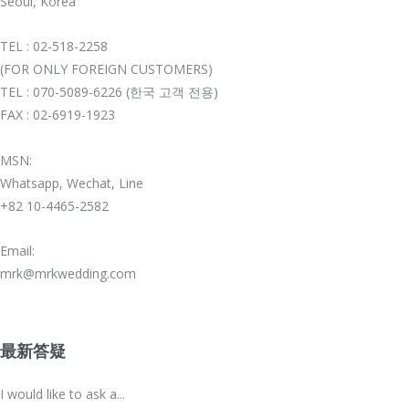
Seoul, Korea
TEL : 02-518-2258
(FOR ONLY FOREIGN CUSTOMERS)
TEL : 070-5089-6226 (한국 고객 전용)
FAX : 02-6919-1923
MSN:
Whatsapp, Wechat, Line
+82 10-4465-2582
Email:
mrk@mrkwedding.com
最新答疑
I would like to ask a...