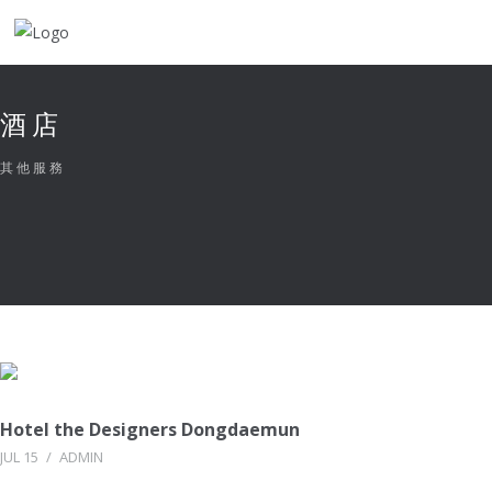
酒店
其他服務
Hotel the Designers Dongdaemun
JUL 15
/
ADMIN