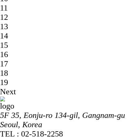
11
12
13
14
15
16
17
18
19
Next
5F 35, Eonju-ro 134-gil, Gangnam-gu
Seoul, Korea
TEL : 02-518-2258