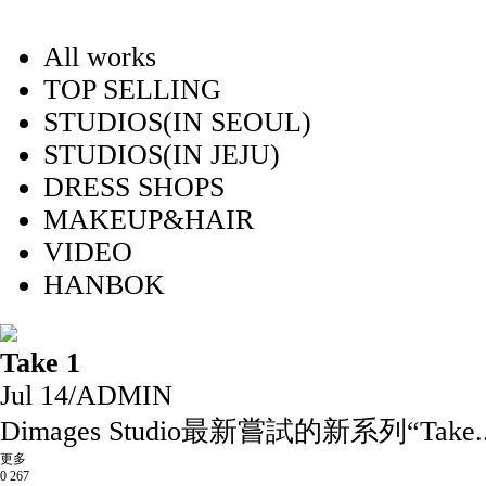
All works
TOP SELLING
STUDIOS(IN SEOUL)
STUDIOS(IN JEJU)
DRESS SHOPS
MAKEUP&HAIR
VIDEO
HANBOK
Take 1
Jul 14
/
ADMIN
Dimages Studio最新嘗試的新系列“Take..
更多
0
267