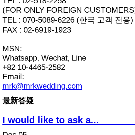
TEL : 02-518-2258
(FOR ONLY FOREIGN CUSTOMERS
TEL : 070-5089-6226 (한국 고객 전용)
FAX : 02-6919-1923
MSN:
Whatsapp, Wechat, Line
+82 10-4465-2582
Email:
mrk@mrkwedding.com
最新答疑
I would like to 
Dec 05