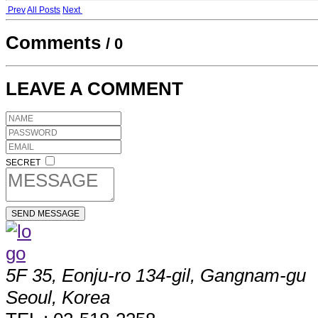
Prev
All Posts
Next
Comments
/
0
LEAVE A COMMENT
SECRET
5F 35, Eonju-ro 134-gil, Gangnam-gu
Seoul, Korea