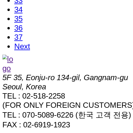
33
34
35
36
37
Next
5F 35, Eonju-ro 134-gil, Gangnam-gu
Seoul, Korea
TEL : 02-518-2258
(FOR ONLY FOREIGN CUSTOMERS
TEL : 070-5089-6226 (한국 고객 전용)
FAX : 02-6919-1923