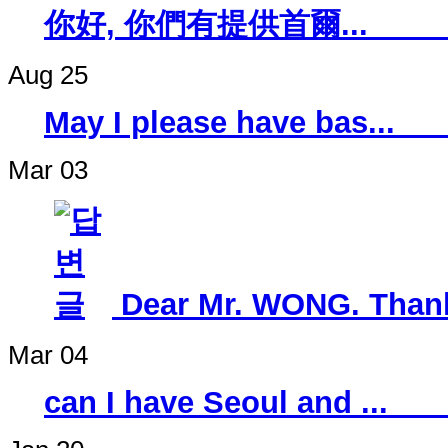
你好, 你們有提供
Aug 25
May I please h
Mar 03
Dear Mr. WONG. Thanks
Mar 04
can I have Seo