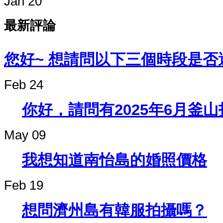
Jan 20
最新評論
您好~ 想請問以下三個時段是否還
Feb 24
你好，請問有2025年6月釜
May 09
我想知道南怡島的婚照價格
Feb 19
想問濟州島有韓服拍攝嗎？