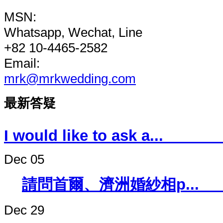
MSN:
Whatsapp, Wechat, Line
+82 10-4465-2582
Email:
mrk@mrkwedding.com
最新答疑
I would like to 
Dec 05
請問首爾、濟洲婚紗
Dec 29