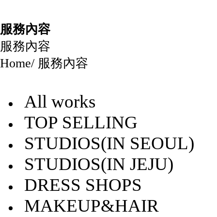
服務內容
服務內容
Home
/
服務內容
All works
TOP SELLING
STUDIOS(IN SEOUL)
STUDIOS(IN JEJU)
DRESS SHOPS
MAKEUP&HAIR