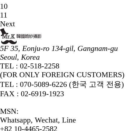
10
11
Next
5F 35, Eonju-ro 134-gil, Gangnam-gu
Seoul, Korea
TEL : 02-518-2258
(FOR ONLY FOREIGN CUSTOMERS)
TEL : 070-5089-6226 (한국 고객 전용)
FAX : 02-6919-1923
MSN:
Whatsapp, Wechat, Line
+82 10-4465-2582