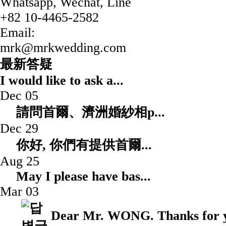
Whatsapp, Wechat, Line
+82 10-4465-2582
Email:
mrk@mrkwedding.com
最新答疑
I would like to ask a
Dec 05
請問首爾、濟洲婚紗相p.
Dec 29
你好, 你們有提供首爾.
Aug 25
May I please have 
Mar 03
Dear Mr. WONG. Thanks for yo