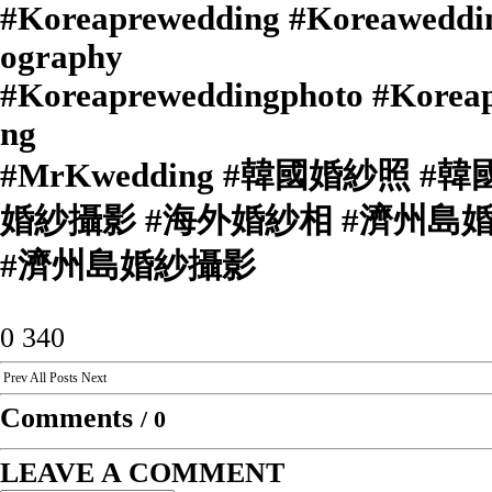
‪#‎Koreaprewedding ‪#‎Koreawedd
ography
‪#‎Koreapreweddingphoto ‪#‎Kor
ng
‪#‎MrKwedding ‪#‎韓國婚紗照
婚紗攝影 ‪#‎海外婚紗相 ‪#‎濟州島
‪#‎濟州島婚紗攝影
0
340
Prev
All Posts
Next
Comments
/
0
LEAVE A COMMENT