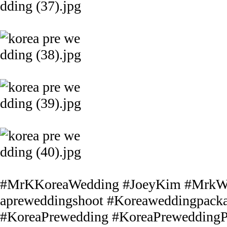
#MrKKoreaWedding #JoeyKim #MrkWe
apreweddingshoot #Koreaweddingpack
#KoreaPrewedding #KoreaPreweddingP