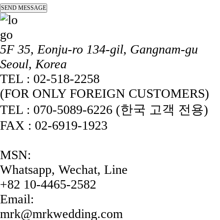
5F 35, Eonju-ro 134-gil, Gangnam-gu
Seoul, Korea
TEL : 02-518-2258
(FOR ONLY FOREIGN CUSTOMERS)
TEL : 070-5089-6226 (한국 고객 전용)
FAX : 02-6919-1923
MSN:
Whatsapp, Wechat, Line
+82 10-4465-2582
Email:
mrk@mrkwedding.com