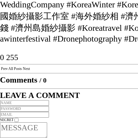
WeddingCompany #KoreaWinter 
國婚紗攝影工作室 #海外婚紗相 #濟
錢 #濟州島婚紗攝影 #Koreatravel #Koreawi
awinterfestival #Dronephotography #D
0
255
Prev
All Posts
Next
Comments
/
0
LEAVE A COMMENT
SECRET