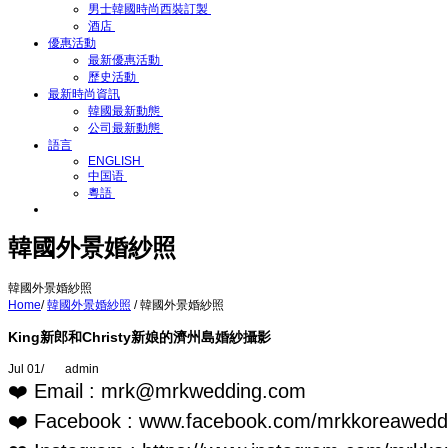
男士韓國時尚西裝訂製
酒店
優惠活動
最新優惠活動
歷史活動
最新時尚資訊
韓國最新動態
公司最新動態
語言
ENGLISH
中国语
粵語
韓國外景婚紗照
韓國外景婚紗照
Home
/
韓國外景婚紗照
/
韓國外景婚紗照
King新郎和Christy新娘的濟州島婚紗攝影
Jul 01
/
admin
❤️ Email : mrk@mrkwedding.com
❤️ Facebook : www.facebook.com/mrkkoreawedd