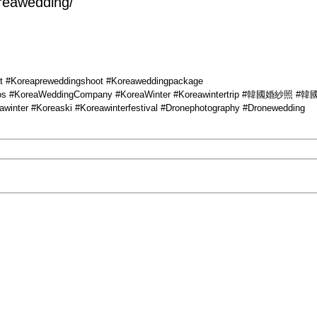
reawedding/
 #Koreapreweddingshoot #Koreaweddingpackage
eddingPhotos #KoreaWeddingCompany #KoreaWinter #Koreawin
 #Koreaski #Koreawinterfestival #Dronephotography #Dronewedding