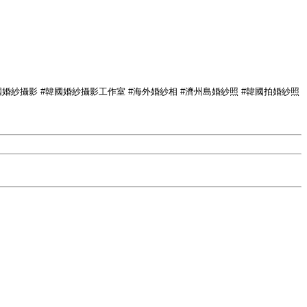
tertrip #韓國婚紗照 #韓國婚紗攝影 #韓國婚紗攝影工作室 #海外婚紗相 #濟州島婚紗照 #韓國拍婚紗照