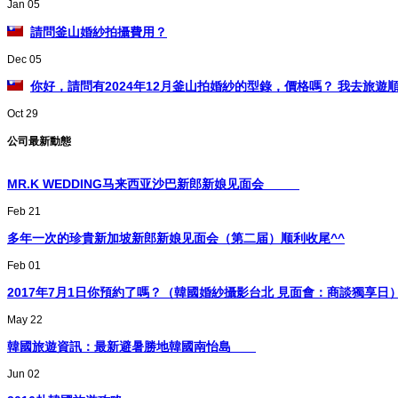
Jan 05
請問釜山婚紗拍攝費用？
Dec 05
你好，請問有2024年12月釜山拍婚紗的型錄，價格嗎？ 我去旅遊順便
Oct 29
公司最新動態
MR.K WEDDING马来西亚沙巴新郎新娘见面会
Feb 21
多年一次的珍貴新加坡新郎新娘见面会（第二届）顺利收尾^^
Feb 01
2017年7月1日你預約了嗎？（韓國婚紗攝影台北 見面會：商談獨享日
May 22
韓國旅遊資訊：最新避暑勝地韓國南怡島
Jun 02