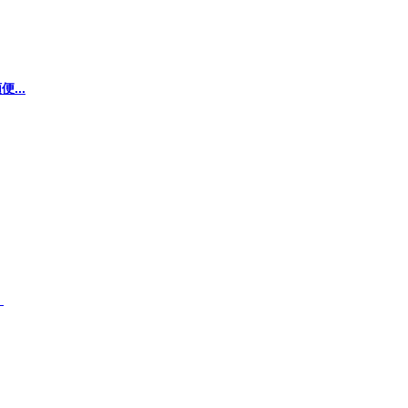
...
）