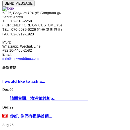
5F 35, Eonju-ro 134-gil, Gangnam-gu
Seoul, Korea
TEL : 02-518-2258
(FOR ONLY FOREIGN CUSTOMERS)
TEL : 070-5089-6226 (한국 고객 전용)
FAX : 02-6919-1923
MSN:
Whatsapp, Wechat, Line
+82 10-4465-2582
Email:
mrk@mrkwedding.com
最新答疑
I would like to ask a...
Dec 05
請問首爾、濟洲婚紗相p...
Dec 29
你好, 你們有提供首爾...
Aug 25