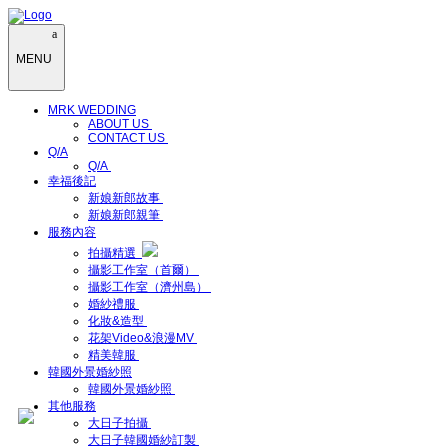
MENU
MRK WEDDING
ABOUT US
CONTACT US
Q/A
Q/A
幸福後記
新娘新郎故事
新娘新郎親筆
服務內容
拍攝精選
攝影工作室（首爾）
攝影工作室（濟州島）
婚紗禮服
化妝&造型
花架Video&浪漫MV
精美韓服
韓國外景婚紗照
韓國外景婚紗照
其他服務
大日子拍攝
大日子韓國婚紗訂製