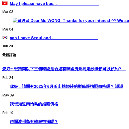
May I please have bas...
Mar 03
Dear Mr. WONG. Thanks for your interest ^^ We sen
Mar 04
can I have Seoul and ...
Jan 20
最新評論
您好~ 想請問以下三個時段是否還有韓國濟州島婚紗攝影可以預約? ...
Feb 24
你好，請問有2025年6月釜山拍婚紗的型錄跟拍照價格嗎？ 謝謝
May 09
我想知道南怡島的婚照價格
Feb 19
想問濟州島有韓服拍攝嗎？