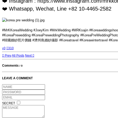
❤️ Instagram : https://www.instagram.com/mrkko
❤️ Whatsapp, Wechat, Line +82 10-4465-2582
#MrKKoreaWedding #JoeyKim #MrkWedding #MRKsajin #Koreawddingshoot
#KoreaPrewedding #KoreaPreweddingPhotography #KoreaPreW
#韓國婚紗照片價錢 #濟州島婚紗攝影 #Koreatravel #Koreawintertravel #Koreawinter
0
310
Prev
All Posts
Next
Comments
/
0
LEAVE A COMMENT
SECRET