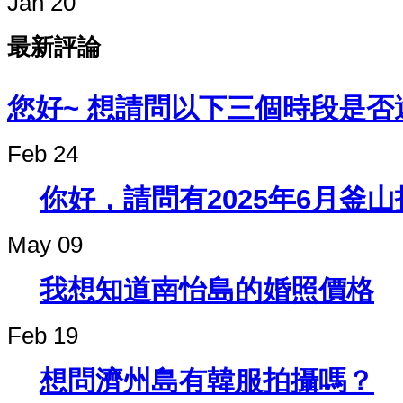
Jan 20
最新評論
您好~ 想請問以下三個時段是否還
Feb 24
你好，請問有2025年6月釜
May 09
我想知道南怡島的婚照價格
Feb 19
想問濟州島有韓服拍攝嗎？