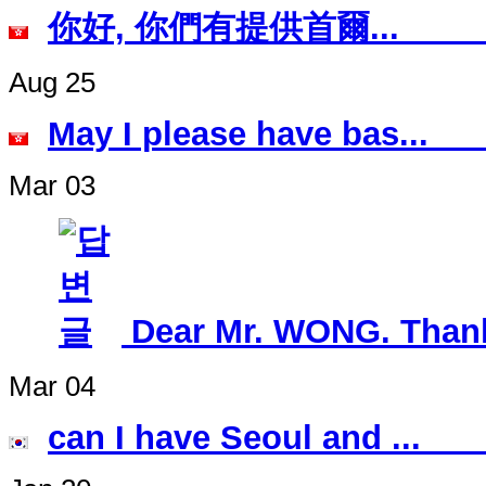
你好, 你們有提供
Aug 25
May I please h
Mar 03
Dear Mr. WONG. Thanks
Mar 04
can I have Seo