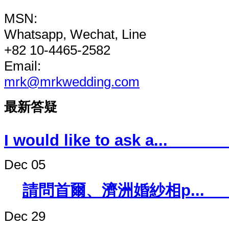
MSN:
Whatsapp, Wechat, Line
+82 10-4465-2582
Email:
mrk@mrkwedding.com
最新答疑
I would like to 
Dec 05
請問首爾、濟洲婚紗
Dec 29